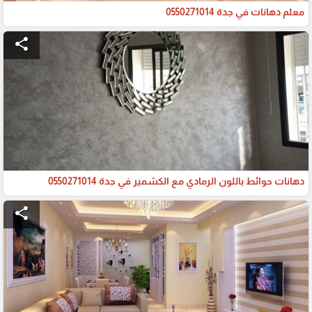
معلم دهانات في جدة 0550271014
share
دهانات حوائط باللون الرمادي مع الكشمير في جدة 0550271014
share