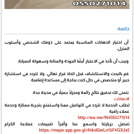
خاتمة:
أن اختيار الدهانات المناسبة يعتمد على ذوقك الشخصي وأسلوب
المنزل.
ويجب أن تأخذ في الاعتبار أيضًا الجودة والمتانة وسهولة الصيانة.
قم بالبحث والاستكشاف قبل اتخاذ قرار نهائي، ولا تتردد في استشارة
خبير أو متخصص في حال كنت بحاجة إلى مساعدة إضافية.
نتمنى لك تحقيق نتائج رائعة ومنزلًا جميلاً في مدينة جدة.
#دهانات
لطلب الخدمة لا تتردد في التواصل معنا واستمتع بتجربة ممتازة وخدمة
عملاء راقية
http://wa.me/966550271014
تفضل بزيارتنا واسمع منا وأقرأ تقييمات عملاءنا الكرام
https://maps.app.goo.gl/4hkdQwLn16F4GXJs5