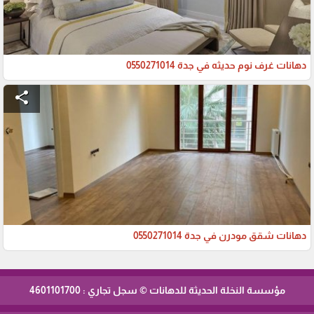
دهانات غرف نوم حديثه في جدة 0550271014
share
دهانات شقق مودرن في جدة 0550271014
مؤسسة النخلة الحديثة للدهانات © سجل تجاري : 4601101700