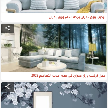
تركيب ورق جدران بجده معلم ورق جدران
share
محل تركيب ورق جدران في جده احدث التصاميم 2022
share