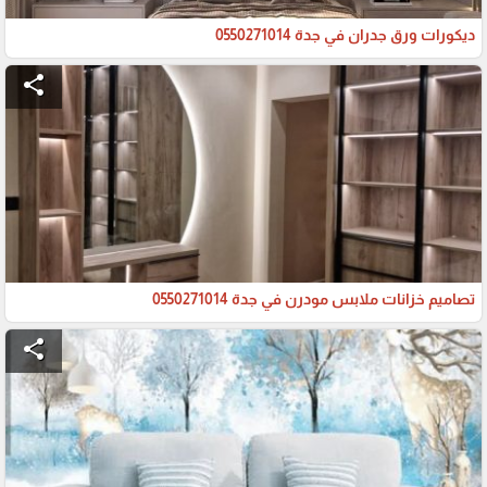
ديكورات ورق جدران في جدة 0550271014
share
تصاميم خزانات ملابس مودرن في جدة 0550271014
share