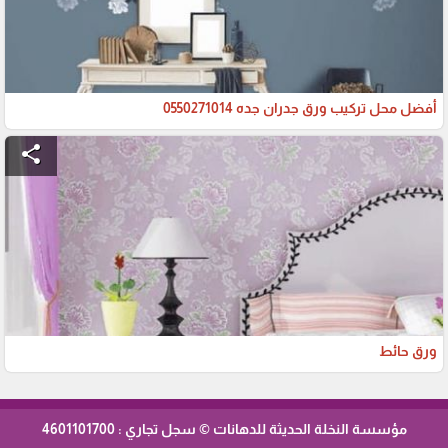
أفضل محل تركيب ورق جدران جده 0550271014
share
ورق حائط
مؤسسة النخلة الحديثة للدهانات © سجل تجاري : 4601101700