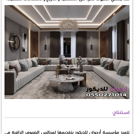
استنتاج:
تتميز مؤسسة أرجوان للديكور بتقديمها لمجالس الضيوف الراقية في