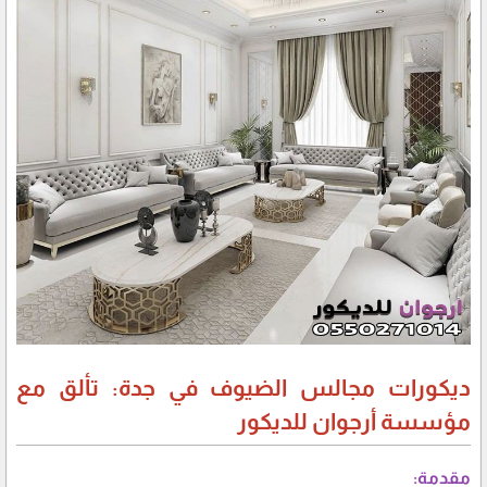
ديكورات مجالس الضيوف في جدة: تألق مع
مؤسسة أرجوان للديكور
مقدمة: