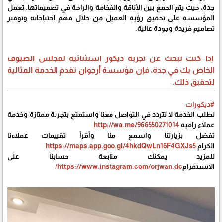
جدة، حيث يتم الجمع بين الأناقة والفخامة والراحة في تصميماتها. تعمل
المؤسسة على تحقيق رؤية العميل من خلال فهم احتياجاته وتوفير
تصاميم فريدة وجودة عالية.
إذا كنت تبحث عن تجربة ديكور استثنائية لمجلس الضيوف
الخاص بك في جدة، فإن مؤسسة أرجوان تقدم الخدمة المثالية
لتحقيق ذلك.
#ديكورات
لطلب الخدمة لا تتردد في التواصل معنا واستمتع بتجربة ممتازة وخدمة
عملاء راقية
http://wa.me/966550271014
تفضل بزيارتنا واسمع منا وأقرأ تقييمات عملاءنا
الكرام
https://maps.app.goo.gl/4hkdQwLn16F4GXJs5
للمزيد يمكنك متابعة حسابنا على
الانستقرام
https://www.instagram.com/orjwan.dc/