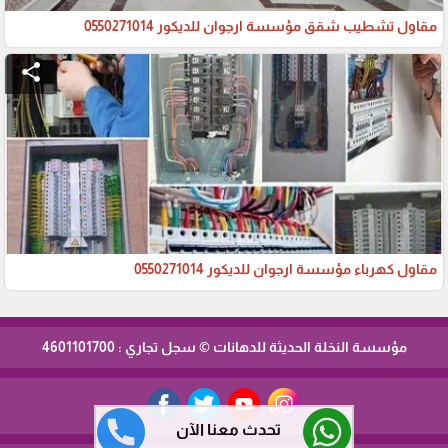
مقاول تشطيب شقق مؤسسة ارجوان للديكور 0550271014
share
مقاول كهرباء مؤسسة ارجوان للديكور 0550271014
مؤسسة النخلة الحديثة للدهانات © سجل تجاري : 4601101700
تحدث معنا الآن